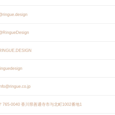
@ringue.design
@RingueDesign
RINGUE.DESIGN
ringuedesign
info@ringue.co.jp
〒765-0040 香川県善通寺市与北町1002番地1