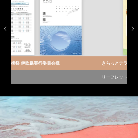


きらっとテラス様
リーフレット